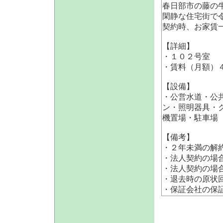
春日部市の藤の
閑静な住宅街で
契約時、お家賃
【詳細】
・１０２号室
・賃料（月額）
【設備】
・公営水道・公
ン・照明器具・
機置場・駐車場
【備考】
・２年未満の解
・法人契約の場
・法人契約の場
・退去時の原状
・保証会社の保