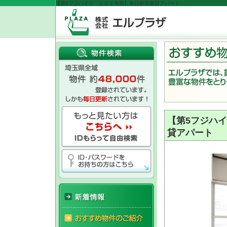
【第5フジハイツ １０２号室】春日部市賃貸アパート
【第5フジハ
貸アパート